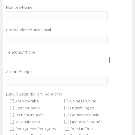
Nombre/Name
Correo electrónico/Email
Teléfono/Phone
Asunto/Subject
Estoy buscando/I am looking for
Arabic/Árabe
Chinese/Chino
Czech/Checo
English/Inglés
French/Francés
German/Alemán
Italian/Italiano
Japanese/Japonés
Portuguese/Portugués
Russian/Ruso