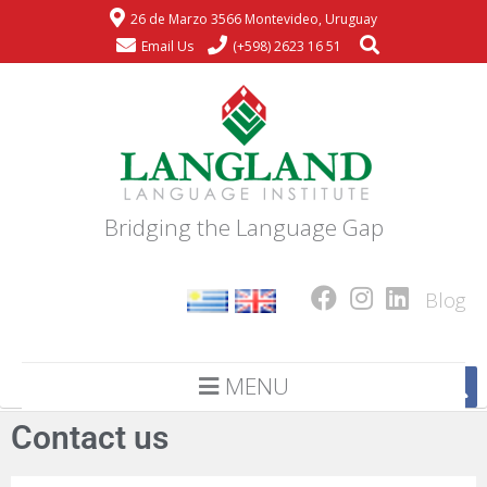
26 de Marzo 3566 Montevideo, Uruguay
Email Us
(+598) 2623 16 51
Bridging the Language Gap
Blog
MENU
Contact us